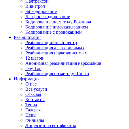
Налтрексон
Вивитрол
Sit кодирование
Лазерное кодирование
Кодирование по методу Рожнова
Кодирование иглоукалыванием
Кодирование с провокацией
Реабилитация
Реабилитационный центр
Реабилитация алкозависимых
Реабилитация наркозависимых
12 шагов
Анонимная реабилитация наркоманов
Day Top
Реабилитация по методу Шичко
Информация
О нас
Все услуги
Отзывы
Контакты
Тесты
Галерея
Цены
Филиалы
Лицензии и сертификаты