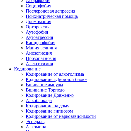
Агорафобия
Социофобия
Послеродовая депрессия
Психиатрическая помощь
Дромомания
Орторексия
Аутофобия
Аутоагрессия
Канцерофобия
Мания величия
Анозогнозия
Прозопагнозия
Алекситимия
Кодирование
Кодирование от алкоголизма
Кодирование «Двойной блок»
Вшивание ампулы
Вшивание Торпедо
Кодирование Довженко
Алкоблокада
Кодирование на дому
Кодирование гипнозом
Кодирование от наркозависимости
Эспераль
Алкоминал