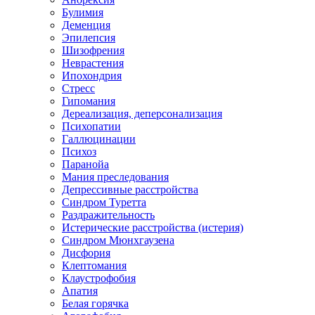
Булимия
Деменция
Эпилепсия
Шизофрения
Неврастения
Ипохондрия
Стресс
Гипомания
Дереализация, деперсонализация
Психопатии
Галлюцинации
Психоз
Паранойа
Мания преследования
Депрессивные расстройства
Синдром Туретта
Раздражительность
Истерические расстройства (истерия)
Синдром Мюнхгаузена
Дисфория
Клептомания
Клаустрофобия
Апатия
Белая горячка