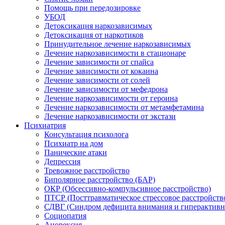
Помощь при передозировке
УБОД
Детоксикация наркозависимых
Детоксикация от наркотиков
Принудительное лечение наркозависимых
Лечение наркозависимости в стационаре
Лечение зависимости от спайса
Лечение зависимости от кокаина
Лечение зависимости от солей
Лечение зависимости от мефедрона
Лечение наркозависимости от героина
Лечение наркозависимости от метамфетамина
Лечение наркозависимости от экстази
Психиатрия
Консультация психолога
Психиатр на дом
Панические атаки
Депрессия
Тревожное расстройство
Биполярное расстройство (БАР)
ОКР (Обсессивно-компульсивное расстройство)
ПТСР (Посттравматическое стрессовое расстройств
СДВГ (Синдром дефицита внимания и гиперактивн
Социопатия
Анорексия