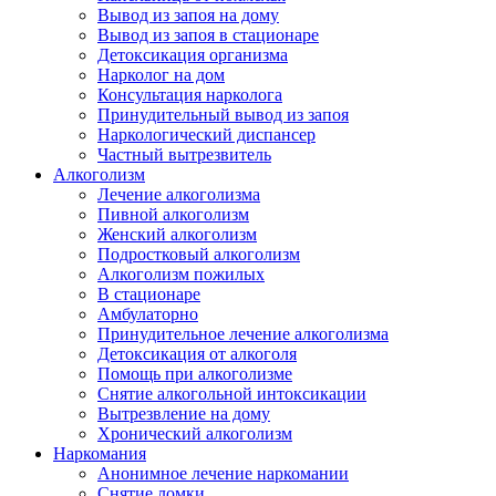
Вывод из запоя на дому
Вывод из запоя в стационаре
Детоксикация организма
Нарколог на дом
Консультация нарколога
Принудительный вывод из запоя
Наркологический диспансер
Частный вытрезвитель
Алкоголизм
Лечение алкоголизма
Пивной алкоголизм
Женский алкоголизм
Подростковый алкоголизм
Алкоголизм пожилых
В стационаре
Амбулаторно
Принудительное лечение алкоголизма
Детоксикация от алкоголя
Помощь при алкоголизме
Снятие алкогольной интоксикации
Вытрезвление на дому
Хронический алкоголизм
Наркомания
Анонимное лечение наркомании
Снятие ломки