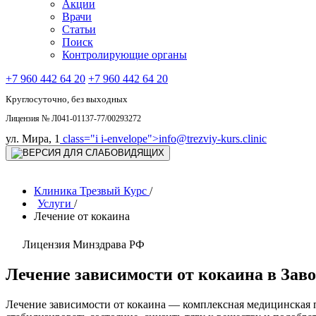
Акции
Врачи
Статьи
Поиск
Контролирующие органы
+7 960 442 64 20
+7 960 442 64 20
Круглосуточно, без выходных
Лицензия № Л041-01137-77/00293272
ул. Мира, 1
class="i i-envelope">
info@trezviy-kurs.clinic
Клиника Трезвый Курс
/
Услуги
/
Лечение от кокаина
Лицензия Минздрава РФ
Лечение зависимости от кокаина в Зав
Лечение зависимости от кокаина — комплексная медицинская 