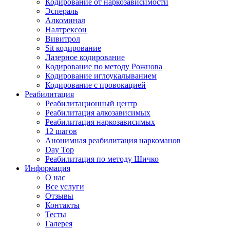
Кодирование от наркозависимости
Эспераль
Алкоминал
Налтрексон
Вивитрол
Sit кодирование
Лазерное кодирование
Кодирование по методу Рожнова
Кодирование иглоукалыванием
Кодирование с провокацией
Реабилитация
Реабилитационный центр
Реабилитация алкозависимых
Реабилитация наркозависимых
12 шагов
Анонимная реабилитация наркоманов
Day Top
Реабилитация по методу Шичко
Информация
О нас
Все услуги
Отзывы
Контакты
Тесты
Галерея