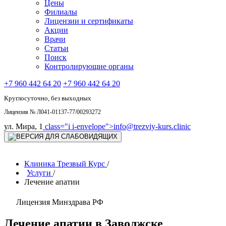
Цены
Филиалы
Лицензии и сертификаты
Акции
Врачи
Статьи
Поиск
Контролирующие органы
+7 960 442 64 20
+7 960 442 64 20
Круглосуточно, без выходных
Лицензия № Л041-01137-77/00293272
ул. Мира, 1
class="i i-envelope">
info@trezviy-kurs.clinic
Клиника Трезвый Курс
/
Услуги
/
Лечение апатии
Лицензия Минздрава РФ
Лечение апатии в Заволжске