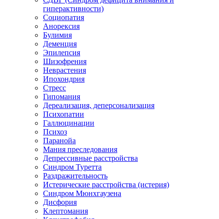
гиперактивности)
Социопатия
Анорексия
Булимия
Деменция
Эпилепсия
Шизофрения
Неврастения
Ипохондрия
Стресс
Гипомания
Дереализация, деперсонализация
Психопатии
Галлюцинации
Психоз
Паранойа
Мания преследования
Депрессивные расстройства
Синдром Туретта
Раздражительность
Истерические расстройства (истерия)
Синдром Мюнхгаузена
Дисфория
Клептомания