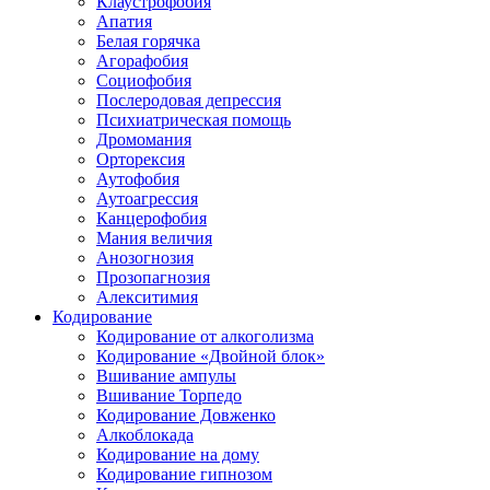
Клаустрофобия
Апатия
Белая горячка
Агорафобия
Социофобия
Послеродовая депрессия
Психиатрическая помощь
Дромомания
Орторексия
Аутофобия
Аутоагрессия
Канцерофобия
Мания величия
Анозогнозия
Прозопагнозия
Алекситимия
Кодирование
Кодирование от алкоголизма
Кодирование «Двойной блок»
Вшивание ампулы
Вшивание Торпедо
Кодирование Довженко
Алкоблокада
Кодирование на дому
Кодирование гипнозом