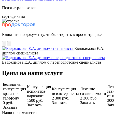
Психиатр-нарколог
сертификаты
Кликните по документу, чтобы открыть в просмотрщике.
Евдокимова Е.А.
диплом специалиста
Евдокимова Е.А. диплом о переподготовке специалиста
Цены на наши услуги
Бесплатная
Консультация
Леч
консультация
Консультация
Лечение
психиатра-
зав
врача по
психотерапевта
созависимости
нарколога
от 
телефону
2 300 руб.
2 300 руб.
1500 руб.
300
0 руб.
Заказать
Заказать
Заказать
Зак
Заказать
Наши преимущества