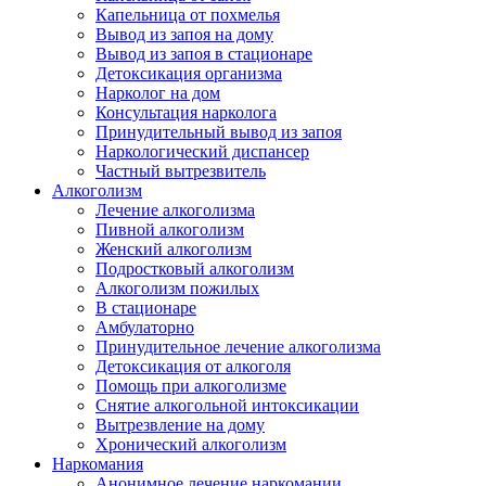
Капельница от похмелья
Вывод из запоя на дому
Вывод из запоя в стационаре
Детоксикация организма
Нарколог на дом
Консультация нарколога
Принудительный вывод из запоя
Наркологический диспансер
Частный вытрезвитель
Алкоголизм
Лечение алкоголизма
Пивной алкоголизм
Женский алкоголизм
Подростковый алкоголизм
Алкоголизм пожилых
В стационаре
Амбулаторно
Принудительное лечение алкоголизма
Детоксикация от алкоголя
Помощь при алкоголизме
Снятие алкогольной интоксикации
Вытрезвление на дому
Хронический алкоголизм
Наркомания
Анонимное лечение наркомании