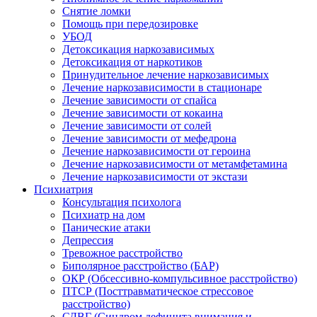
Снятие ломки
Помощь при передозировке
УБОД
Детоксикация наркозависимых
Детоксикация от наркотиков
Принудительное лечение наркозависимых
Лечение наркозависимости в стационаре
Лечение зависимости от спайса
Лечение зависимости от кокаина
Лечение зависимости от солей
Лечение зависимости от мефедрона
Лечение наркозависимости от героина
Лечение наркозависимости от метамфетамина
Лечение наркозависимости от экстази
Психиатрия
Консультация психолога
Психиатр на дом
Панические атаки
Депрессия
Тревожное расстройство
Биполярное расстройство (БАР)
ОКР (Обсессивно-компульсивное расстройство)
ПТСР (Посттравматическое стрессовое
расстройство)
СДВГ (Синдром дефицита внимания и