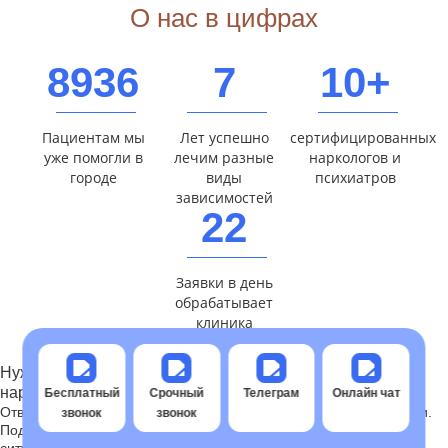
О нас в цифрах
8936
7
10+
Пациентам мы
Лет успешно
сертифицированных
уже помогли в
лечим разные
наркологов и
городе
виды
психиатров
зависимостей
22
Заявки в день
обрабатывает
клиника
Нужна помощь прямо сейчас? Бесплатная консультация
нарколога
Бесплатный
Срочный
Телеграм
Онлайн чат
Отвечаем на вопросы по зависимости, лечению и реабилитации.
звонок
звонок
Подберем безопасный и анонимный формат помощи под вашу
ситуацию.