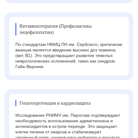
Витаминотерапия (Профилактика
энцефалопатии)
По стандартам НМИЦ ПН им. Сербского, критически
важным является введение высоких доз тиамина
(вит. B1). Это предотвращает развитие тяжелых
неврологических осложнений, таких как синдром
Гайе-Вернике.
Гепатопротекция и кардиозащита
Исследования РНИМУ им. Пирогова подтверждают
необходимость использования адеметионина и
антиоксидантов в остром периоде. Это защищает
клетки печени от некроза и стабилизирует
сердечный ритм, снижая риск инфаркта и инсульта.