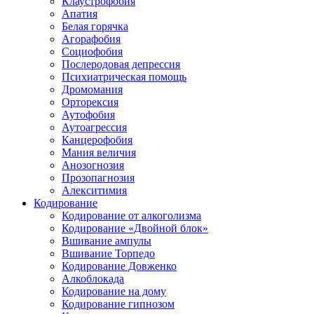
Клаустрофобия
Апатия
Белая горячка
Агорафобия
Социофобия
Послеродовая депрессия
Психиатрическая помощь
Дромомания
Орторексия
Аутофобия
Аутоагрессия
Канцерофобия
Мания величия
Анозогнозия
Прозопагнозия
Алекситимия
Кодирование
Кодирование от алкоголизма
Кодирование «Двойной блок»
Вшивание ампулы
Вшивание Торпедо
Кодирование Довженко
Алкоблокада
Кодирование на дому
Кодирование гипнозом