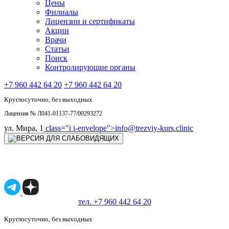
Цены
Филиалы
Лицензии и сертификаты
Акции
Врачи
Статьи
Поиск
Контролирующие органы
+7 960 442 64 20
+7 960 442 64 20
Круглосуточно, без выходных
Лицензия № Л041-01137-77/00293272
ул. Мира, 1
class="i i-envelope">
info@trezviy-kurs.clinic
Имеются противопоказания, необходимо
проконсультироваться со специалистом.
18+
тел. +7 960 442 64 20
Круглосуточно, без выходных