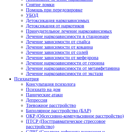
Снятие ломки
Помощь при передозировке
УБОД
Детоксикация наркозависимых
Детоксикация от наркотиков
Принудительное лечение наркозависимых
Лечение наркозависимости в стационаре
Лечение зависимости от спайса
Лечение зависимости от кокаина
Лечение зависимости от солей
Лечение зависимости от мефедрона
Лечение наркозависимости от героина
Лечение наркозависимости от метамфетамина
Лечение наркозависимости от экстази
Психиатрия
Консультация психолога
Психиатр на дом
Панические атаки
Депрессия
Тревожное расстройство
Биполярное расстройство (БАР)
ОКР (Обсессивно-компульсивное расстройство)
ПТСР (Посттравматическое стрессовое
расстройство)
СДВГ (Синдром дефицита внимания и