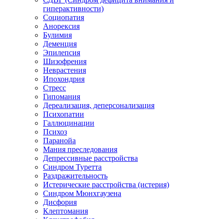
гиперактивности)
Социопатия
Анорексия
Булимия
Деменция
Эпилепсия
Шизофрения
Неврастения
Ипохондрия
Стресс
Гипомания
Дереализация, деперсонализация
Психопатии
Галлюцинации
Психоз
Паранойа
Мания преследования
Депрессивные расстройства
Синдром Туретта
Раздражительность
Истерические расстройства (истерия)
Синдром Мюнхгаузена
Дисфория
Клептомания