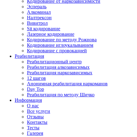
Кодирование от наркозависимости
Эспераль
Алкоминал
Налтрексон
Вивитрол
Sit кодирование
Лазерное кодирование
Кодирование по методу Рожнова
Кодирование иглоукалыванием
Кодирование с провокацией
Реабилитация
Реабилитационный центр
Реабилитация алкозависимых
Реабилитация наркозависимых
12 шагов
Анонимная реабилитация наркоманов
Day Top
Реабилитация по методу Шичко
Информация
О нас
Все услуги
Отзывы
Контакты
Тесты
Галерея