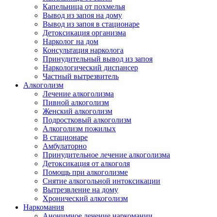
Капельница от похмелья
Вывод из запоя на дому
Вывод из запоя в стационаре
Детоксикация организма
Нарколог на дом
Консультация нарколога
Принудительный вывод из запоя
Наркологический диспансер
Частный вытрезвитель
Алкоголизм
Лечение алкоголизма
Пивной алкоголизм
Женский алкоголизм
Подростковый алкоголизм
Алкоголизм пожилых
В стационаре
Амбулаторно
Принудительное лечение алкоголизма
Детоксикация от алкоголя
Помощь при алкоголизме
Снятие алкогольной интоксикации
Вытрезвление на дому
Хронический алкоголизм
Наркомания
Анонимное лечение наркомании