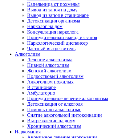
Капельница от похмелья
Вывод из запоя на дому
Вывод из запоя в стационаре
Детоксикация организма
Нарколог на дом
Консультация нарколога
Принудительный вывод из запоя
Наркологический диспансер
Частный вытрезвитель
Алкоголизм
Лечение алкоголизма
Пивной алкоголизм
Женский алкоголизм
Подростковый алкоголизм
Алкоголизм пожилых
В стационаре
Амбулаторно
Принудительное лечение алкоголизма
Детоксикация от алкоголя
Помощь при алкоголизме
Снятие алкогольной интоксикации
Вытрезвление на дому
Хронический алкоголизм
Наркомания
Анонимное лечение наркомании