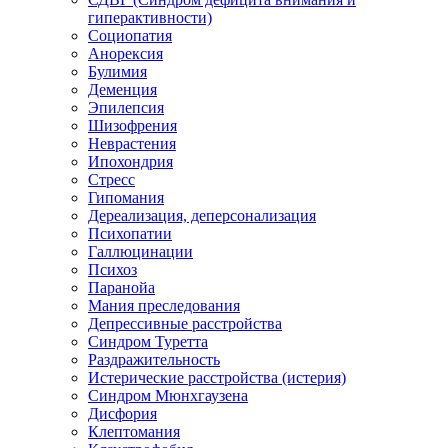
гиперактивности)
Социопатия
Анорексия
Булимия
Деменция
Эпилепсия
Шизофрения
Неврастения
Ипохондрия
Стресс
Гипомания
Дереализация, деперсонализация
Психопатии
Галлюцинации
Психоз
Паранойа
Мания преследования
Депрессивные расстройства
Синдром Туретта
Раздражительность
Истерические расстройства (истерия)
Синдром Мюнхгаузена
Дисфория
Клептомания