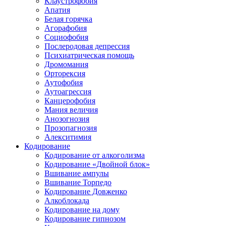
Клаустрофобия
Апатия
Белая горячка
Агорафобия
Социофобия
Послеродовая депрессия
Психиатрическая помощь
Дромомания
Орторексия
Аутофобия
Аутоагрессия
Канцерофобия
Мания величия
Анозогнозия
Прозопагнозия
Алекситимия
Кодирование
Кодирование от алкоголизма
Кодирование «Двойной блок»
Вшивание ампулы
Вшивание Торпедо
Кодирование Довженко
Алкоблокада
Кодирование на дому
Кодирование гипнозом