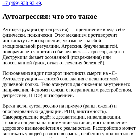
+7 (499) 938-93-49
.
Аутоагрессия: что это такое
Аутодеструкция (аутоагрессия) — причинение вреда себе
физически, психически. Этот механизм противоречит
инстинкту самосохранения, указывает на сбой
эмоциональной регуляции. Агрессия, будучи защитой,
поворачивается против себя: человек — агрессор, жертва.
Деструкция бывает осознанной (повреждения) или
неосознанной (риск, отказ от лечения болезней).
Психоанализ видит поворот инстинкта смерти на «Я».
Аутодеструкция — способ совладания с невыносимой
душевной болью. Тело атакуется для снижения внутреннего
напряжения. Феномен связан с пограничным расстройством,
депрессией, ПТСР, шизофренией.
Врачи делят аутоагрессию на прямую (раны, ожоги) и
опосредованную (аддикции, РПП, виктимность).
Саморазрушение ведёт к дезадаптации, инвалидизации.
Терапия нацелена на понимание мотивов, восстановление
здорового взаимодействия с реальностью. Расстройство может
возникать у людей разного возраста, особенно у подростков в