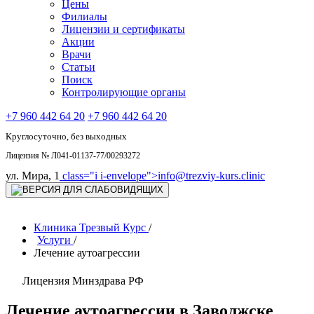
Цены
Филиалы
Лицензии и сертификаты
Акции
Врачи
Статьи
Поиск
Контролирующие органы
+7 960 442 64 20
+7 960 442 64 20
Круглосуточно, без выходных
Лицензия № Л041-01137-77/00293272
ул. Мира, 1
class="i i-envelope">
info@trezviy-kurs.clinic
Клиника Трезвый Курс
/
Услуги
/
Лечение аутоагрессии
Лицензия Минздрава РФ
Лечение аутоагрессии в Заволжске