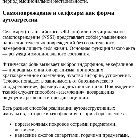
период эмоциональной нестабильности.
Самоповреждение и селфхарм как форма
аутоагрессии
Селфхарм (от английского self-harm) или несуицидальное
самоповреждение (NSSI) представляет собой умышленное
нанесение телесных повреждений без сознательного
намерения лишить себя жизни. Основная функция такого акта
— регуляция эмоционального состояния.
Физическая боль вызывает выброс эндорфинов, энкефалинов
— природных опиатов организма, приносящих
кратковременное облегчение, чувство эйфории, успокоения.
Человек попадает в зависимость от биохимического
«подкрепления», формируя аддиктивный цикл. Повреждение
тканей служит способом «заземления», возвращения
ощущения реальности при диссоциации.
Есть разные способы реализации аутодеструктивных
импульсов, которые врачи фиксируют при сборе анамнеза:
порезы кожных покровов острыми предметами,
лезвиями;
нанесение ожогов сигаретами, горячими предметами,