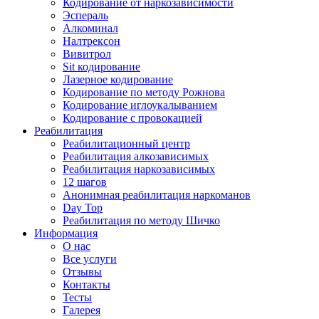
Кодирование от наркозависимости
Эспераль
Алкоминал
Налтрексон
Вивитрол
Sit кодирование
Лазерное кодирование
Кодирование по методу Рожнова
Кодирование иглоукалыванием
Кодирование с провокацией
Реабилитация
Реабилитационный центр
Реабилитация алкозависимых
Реабилитация наркозависимых
12 шагов
Анонимная реабилитация наркоманов
Day Top
Реабилитация по методу Шичко
Информация
О нас
Все услуги
Отзывы
Контакты
Тесты
Галерея