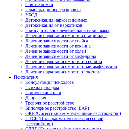
Снятие ломки
Помощь при передозировке
УБОД
Детоксикация наркозависимых
Детоксикация от наркотиков
Принудительное лечение наркозависимых
Лечение наркозависимости в стационаре
Лечение зависимости от спайса
Лечение зависимости от кокаина
Лечение зависимости от солей
Лечение зависимости от мефедрона
Лечение наркозависимости от героина
Лечение наркозависимости от метамфетамина
Лечение наркозависимости от экстази
Психиатрия
Консультация психолога
Психиатр на дом
Панические атаки
Депрессия
Тревожное расстройство
Биполярное расстройство (БАР)
ОКР (Обсессивно-компульсивное расстройство)
ПТСР (Посттравматическое стрессовое
расстройство)
СДВГ (Синдром дефицита внимания и