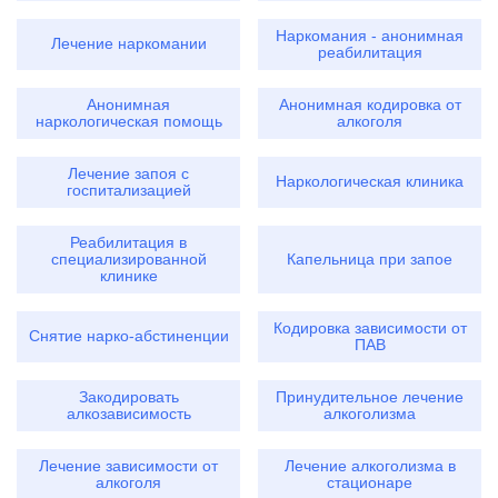
Наркомания - анонимная
Лечение наркомании
реабилитация
Анонимная
Анонимная кодировка от
наркологическая помощь
алкоголя
Лечение запоя с
Наркологическая клиника
госпитализацией
Реабилитация в
специализированной
Капельница при запое
клинике
Кодировка зависимости от
Снятие нарко-абстиненции
ПАВ
Закодировать
Принудительное лечение
алкозависимость
алкоголизма
Лечение зависимости от
Лечение алкоголизма в
алкоголя
стационаре