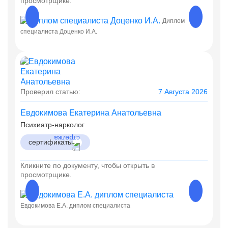
просмотрщике.
Диплом
специалиста Доценко И.А.
Диплом
Проверил статью:
7 Августа 2026
Евдокимова Екатерина Анатольевна
Психиатр-нарколог
сертификаты
Кликните по документу, чтобы открыть в
просмотрщике.
Евдокимова Е.А. диплом специалиста
Евдоки