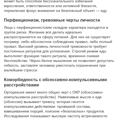
может быть способом бессознательного избегания
взросления, ответственности или интимной близости,
переключая фокус внимания на безопасный объект — еду.
Перфекционизм, тревожные черты личности
Лица с перфекционистским складом характера находятся в
группе риска. Желание всё делать идеально
распространяется на сферу питания. Для них не существует
полумер: либо абсолютное соблюдение правил, либо полный
провал. Высокий уровень личностной тревожности требует
постоянных ритуалов для успокоения. Строгий режим еды
выполняет функцию такого ритуала, временно снижая
беспокойство. Чёрно-белое мышление не позволяет допустить
гибкость, заставляя человека ужесточать ограничения при
малейшем стрессе.
Коморбидность с обсессивно-компульсивными
расстройствами
Орторексия имеет много общих черт с ОКР (обсессивно-
компульсивное расстройство). Навязчивые мысли о еде
(обсессии) вызывают тревогу, которая гасится
компульсивными действиями: проверкой состава,
взвешиванием порций, поиском «безопасных» продуктов.
Исследования показывают высокую частоту встречаемости