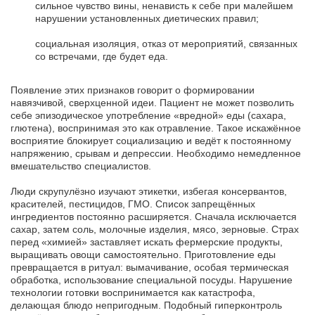
сильное чувство вины, ненависть к себе при малейшем
нарушении установленных диетических правил;
социальная изоляция, отказ от мероприятий, связанных
со встречами, где будет еда.
Появление этих признаков говорит о формировании
навязчивой, сверхценной идеи. Пациент не может позволить
себе эпизодическое употребление «вредной» еды (сахара,
глютена), воспринимая это как отравление. Такое искажённое
восприятие блокирует социализацию и ведёт к постоянному
напряжению, срывам и депрессии. Необходимо немедленное
вмешательство специалистов.
Люди скрупулёзно изучают этикетки, избегая консервантов,
красителей, пестицидов, ГМО. Список запрещённых
ингредиентов постоянно расширяется. Сначала исключается
сахар, затем соль, молочные изделия, мясо, зерновые. Страх
перед «химией» заставляет искать фермерские продукты,
выращивать овощи самостоятельно. Приготовление еды
превращается в ритуал: вымачивание, особая термическая
обработка, использование специальной посуды. Нарушение
технологии готовки воспринимается как катастрофа,
делающая блюдо непригодным. Подобный гиперконтроль