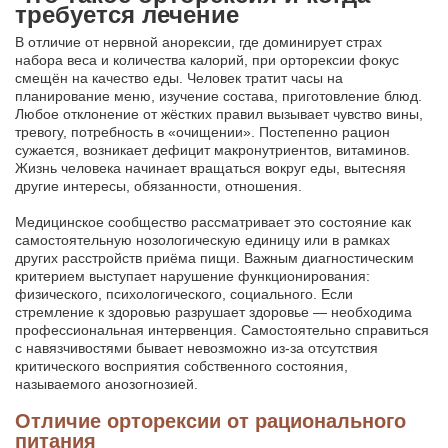
требуется лечение
В отличие от нервной анорексии, где доминирует страх
набора веса и количества калорий, при орторексии фокус
смещён на качество еды. Человек тратит часы на
планирование меню, изучение состава, приготовление блюд.
Любое отклонение от жёстких правил вызывает чувство вины,
тревогу, потребность в «очищении». Постепенно рацион
сужается, возникает дефицит макронутриентов, витаминов.
Жизнь человека начинает вращаться вокруг еды, вытесняя
другие интересы, обязанности, отношения.
Медицинское сообщество рассматривает это состояние как
самостоятельную нозологическую единицу или в рамках
других расстройств приёма пищи. Важным диагностическим
критерием выступает нарушение функционирования:
физического, психологического, социального. Если
стремление к здоровью разрушает здоровье — необходима
профессиональная интервенция. Самостоятельно справиться
с навязчивостями бывает невозможно из-за отсутствия
критического восприятия собственного состояния,
называемого анозогнозией.
Отличие орторексии от рационального
питания