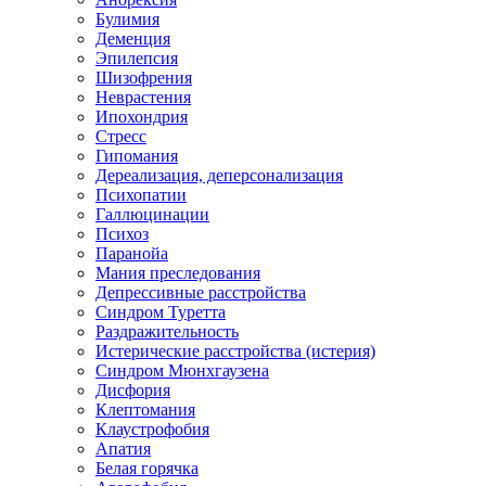
Булимия
Деменция
Эпилепсия
Шизофрения
Неврастения
Ипохондрия
Стресс
Гипомания
Дереализация, деперсонализация
Психопатии
Галлюцинации
Психоз
Паранойа
Мания преследования
Депрессивные расстройства
Синдром Туретта
Раздражительность
Истерические расстройства (истерия)
Синдром Мюнхгаузена
Дисфория
Клептомания
Клаустрофобия
Апатия
Белая горячка