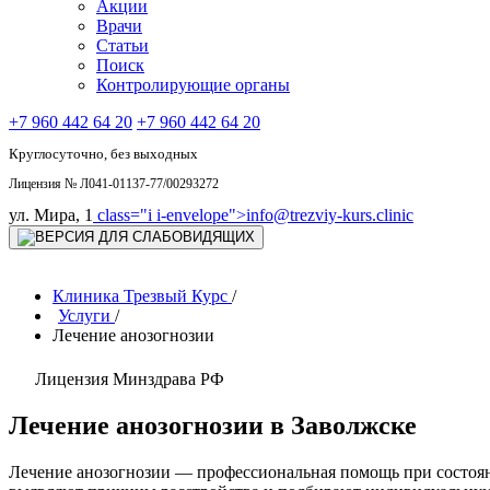
Акции
Врачи
Статьи
Поиск
Контролирующие органы
+7 960 442 64 20
+7 960 442 64 20
Круглосуточно, без выходных
Лицензия № Л041-01137-77/00293272
ул. Мира, 1
class="i i-envelope">
info@trezviy-kurs.clinic
Клиника Трезвый Курс
/
Услуги
/
Лечение анозогнозии
Лицензия Минздрава РФ
Лечение анозогнозии в Заволжске
Лечение анозогнозии — профессиональная помощь при состояни