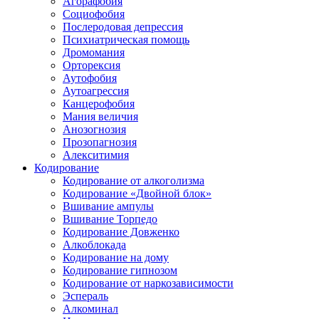
Агорафобия
Социофобия
Послеродовая депрессия
Психиатрическая помощь
Дромомания
Орторексия
Аутофобия
Аутоагрессия
Канцерофобия
Мания величия
Анозогнозия
Прозопагнозия
Алекситимия
Кодирование
Кодирование от алкоголизма
Кодирование «Двойной блок»
Вшивание ампулы
Вшивание Торпедо
Кодирование Довженко
Алкоблокада
Кодирование на дому
Кодирование гипнозом
Кодирование от наркозависимости
Эспераль
Алкоминал