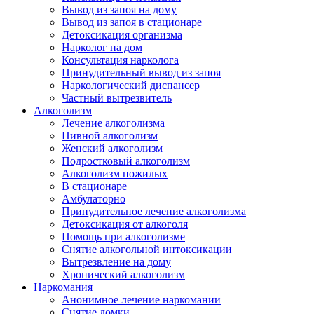
Вывод из запоя на дому
Вывод из запоя в стационаре
Детоксикация организма
Нарколог на дом
Консультация нарколога
Принудительный вывод из запоя
Наркологический диспансер
Частный вытрезвитель
Алкоголизм
Лечение алкоголизма
Пивной алкоголизм
Женский алкоголизм
Подростковый алкоголизм
Алкоголизм пожилых
В стационаре
Амбулаторно
Принудительное лечение алкоголизма
Детоксикация от алкоголя
Помощь при алкоголизме
Снятие алкогольной интоксикации
Вытрезвление на дому
Хронический алкоголизм
Наркомания
Анонимное лечение наркомании
Снятие ломки