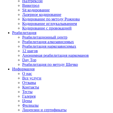
Налтрексон
Вивитрол
Sit кодирование
Лазерное кодирование
Кодирование по методу Рожнова
Кодирование иглоукалыванием
Кодирование с провокацией
Реабилитация
Реабилитационный центр
Реабилитация алкозависимых
Реабилитация наркозависимых
12 шагов
Анонимная реабилитация наркоманов
Day Top
Реабилитация по методу Шичко
Информация
О нас
Все услуги
Отзывы
Контакты
Тесты
Галерея
Цены
Филиалы
Лицензии и сертификаты