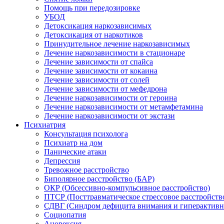
Помощь при передозировке
УБОД
Детоксикация наркозависимых
Детоксикация от наркотиков
Принудительное лечение наркозависимых
Лечение наркозависимости в стационаре
Лечение зависимости от спайса
Лечение зависимости от кокаина
Лечение зависимости от солей
Лечение зависимости от мефедрона
Лечение наркозависимости от героина
Лечение наркозависимости от метамфетамина
Лечение наркозависимости от экстази
Психиатрия
Консультация психолога
Психиатр на дом
Панические атаки
Депрессия
Тревожное расстройство
Биполярное расстройство (БАР)
ОКР (Обсессивно-компульсивное расстройство)
ПТСР (Посттравматическое стрессовое расстройств
СДВГ (Синдром дефицита внимания и гиперактивн
Социопатия
Анорексия