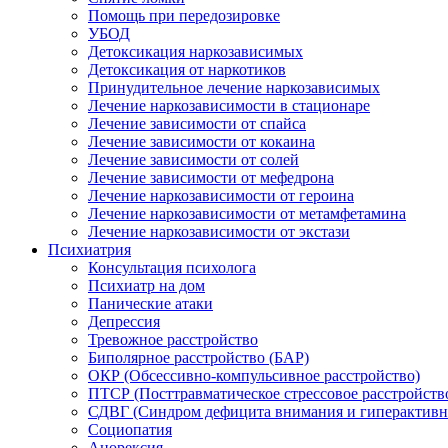
Помощь при передозировке
УБОД
Детоксикация наркозависимых
Детоксикация от наркотиков
Принудительное лечение наркозависимых
Лечение наркозависимости в стационаре
Лечение зависимости от спайса
Лечение зависимости от кокаина
Лечение зависимости от солей
Лечение зависимости от мефедрона
Лечение наркозависимости от героина
Лечение наркозависимости от метамфетамина
Лечение наркозависимости от экстази
Психиатрия
Консультация психолога
Психиатр на дом
Панические атаки
Депрессия
Тревожное расстройство
Биполярное расстройство (БАР)
ОКР (Обсессивно-компульсивное расстройство)
ПТСР (Посттравматическое стрессовое расстройств
СДВГ (Синдром дефицита внимания и гиперактивн
Социопатия
Анорексия