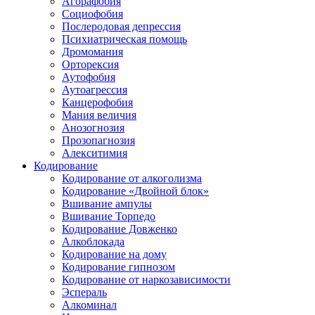
Агорафобия
Социофобия
Послеродовая депрессия
Психиатрическая помощь
Дромомания
Орторексия
Аутофобия
Аутоагрессия
Канцерофобия
Мания величия
Анозогнозия
Прозопагнозия
Алекситимия
Кодирование
Кодирование от алкоголизма
Кодирование «Двойной блок»
Вшивание ампулы
Вшивание Торпедо
Кодирование Довженко
Алкоблокада
Кодирование на дому
Кодирование гипнозом
Кодирование от наркозависимости
Эспераль
Алкоминал