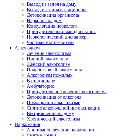
Вывод из запоя на дому
Вывод из запоя в стационаре
Детоксикация организма
Нарколог на дом
Консультация нарколога
Принудительный вывод из запоя
Наркологический диспансер
Частный вытрезвитель
Алкоголизм
Лечение алкоголизма
Пивной алкоголизм
Женский алкоголизм
Подростковый алкоголизм
Алкоголизм пожилых
В стационаре
Амбулаторно
Принудительное лечение алкоголизма
Детоксикация от алкоголя
Помощь при алкоголизме
Снятие алкогольной интоксикации
Вытрезвление на дому
Хронический алкоголизм
Наркомания
Анонимное лечение наркомании
Снятие ломки