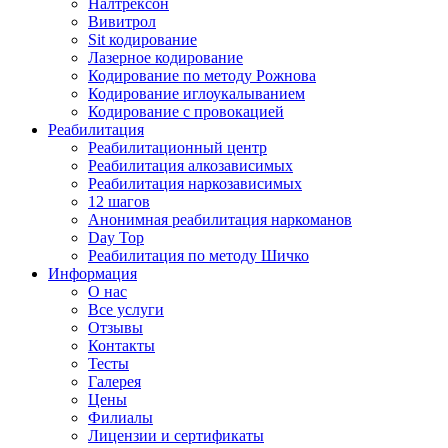
Налтрексон
Вивитрол
Sit кодирование
Лазерное кодирование
Кодирование по методу Рожнова
Кодирование иглоукалыванием
Кодирование с провокацией
Реабилитация
Реабилитационный центр
Реабилитация алкозависимых
Реабилитация наркозависимых
12 шагов
Анонимная реабилитация наркоманов
Day Top
Реабилитация по методу Шичко
Информация
О нас
Все услуги
Отзывы
Контакты
Тесты
Галерея
Цены
Филиалы
Лицензии и сертификаты