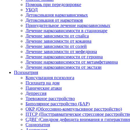
Помощь при передозировке
УБОД
Детоксикация наркозависимых
Детоксикация от наркотиков
Принудительное лечение наркозависимых
Лечение наркозависимости в стационаре
Лечение зависимости от спайса
Лечение зависимости от кокаина
Лечение зависимости от солей
Лечение зависимости от мефедрона
Лечение наркозависимости от героина
Лечение наркозависимости от метамфетамина
Лечение наркозависимости от экстази
Психиатрия
Консультация психолога
Психиатр на дом
Панические атаки
Депрессия
Тревожное расстройство
Биполярное расстройство (БАР)
ОКР (Обсессивно-компульсивное расстройство)
ПТСР (Посттравматическое стрессовое расстройств
СДВГ (Синдром дефицита внимания и гиперактивн
Социопатия
Анорексия