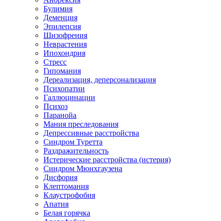
Булимия
Деменция
Эпилепсия
Шизофрения
Неврастения
Ипохондрия
Стресс
Гипомания
Дереализация, деперсонализация
Психопатии
Галлюцинации
Психоз
Паранойа
Мания преследования
Депрессивные расстройства
Синдром Туретта
Раздражительность
Истерические расстройства (истерия)
Синдром Мюнхгаузена
Дисфория
Клептомания
Клаустрофобия
Апатия
Белая горячка