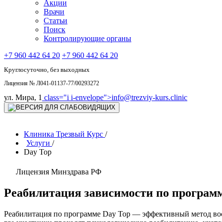
Акции
Врачи
Статьи
Поиск
Контролирующие органы
+7 960 442 64 20
+7 960 442 64 20
Круглосуточно, без выходных
Лицензия № Л041-01137-77/00293272
ул. Мира, 1
class="i i-envelope">
info@trezviy-kurs.clinic
Клиника Трезвый Курс
/
Услуги
/
Day Top
Лицензия Минздрава РФ
Реабилитация зависимости по программ
Реабилитация по программе Day Top — эффективный метод восс