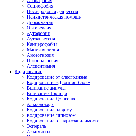
Агорафобия
Социофобия
Послеродовая депрессия
Психиатрическая помощь
Дромомания
Орторексия
Аутофобия
Аутоагрессия
Канцерофобия
Мания величия
Анозогнозия
Прозопагнозия
Алекситимия
Кодирование
Кодирование от алкоголизма
Кодирование «Двойной блок»
Вшивание ампулы
Вшивание Торпедо
Кодирование Довженко
Алкоблокада
Кодирование на дому
Кодирование гипнозом
Кодирование от наркозависимости
Эспераль
Алкоминал