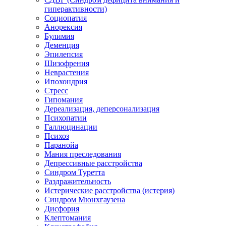
гиперактивности)
Социопатия
Анорексия
Булимия
Деменция
Эпилепсия
Шизофрения
Неврастения
Ипохондрия
Стресс
Гипомания
Дереализация, деперсонализация
Психопатии
Галлюцинации
Психоз
Паранойа
Мания преследования
Депрессивные расстройства
Синдром Туретта
Раздражительность
Истерические расстройства (истерия)
Синдром Мюнхгаузена
Дисфория
Клептомания