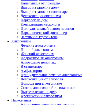
Капельница от похмелья
Вывод из запоя на дому
Вывод из запоя в стационаре
Детоксикация организма
Нарколог на дом
Консультация нарколога
Принудительный вывод из запоя
Наркологический диспансер
Частный вытрезвитель
Алкоголизм
Лечение алкоголизма
Пивной алкоголизм
Женский алкоголизм
Подростковый алкоголизм
Алкоголизм пожилых
В стационаре
Амбулаторно
Принудительное лечение алкоголизма
Детоксикация от алкоголя
Помощь при алкоголизме
Снятие алкогольной интоксикации
Вытрезвление на дому
Хронический алкоголизм
Наркомания
Анонимное лечение наркомании