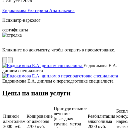
2 Августа 2026
Евдокимова Екатерина Анатольевна
Психиатр-нарколог
сертификаты
Кликните по документу, чтобы открыть в просмотрщике.
Евдокимова Е.А.
диплом специалиста
Евдокимова Е.А. диплом о переподготовке специалиста
Цены на наши услуги
Принудительное
Беспл
лечение
Пивной
Кодирование
Реабилитация
консу
(выездная
алкоголизм
от алкоголя
алкоголизма
нарко
группа, метод
3000 руб.
2700 руб.
2000 руб.
телеф