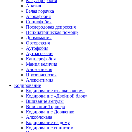
Клаустрофобия
Апатия
Белая горячка
Агорафобия
Социофобия
Послеродовая депрессия
Психиатрическая помощь
Дромомания
Орторексия
Аутофобия
Аутоагрессия
Канцерофобия
Мания величия
Анозогнозия
Прозопагнозия
Алекситимия
Кодирование
Кодирование от алкоголизма
Кодирование «Двойной блок»
Вшивание ампулы
Вшивание Торпедо
Кодирование Довженко
Алкоблокада
Кодирование на дому
Кодирование гипнозом