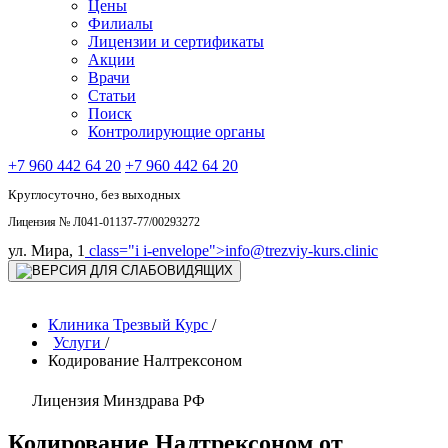
Цены
Филиалы
Лицензии и сертификаты
Акции
Врачи
Статьи
Поиск
Контролирующие органы
+7 960 442 64 20
+7 960 442 64 20
Круглосуточно, без выходных
Лицензия № Л041-01137-77/00293272
ул. Мира, 1
class="i i-envelope">
info@trezviy-kurs.clinic
Клиника Трезвый Курс
/
Услуги
/
Кодирование Налтрексоном
Лицензия Минздрава РФ
Кодирование Налтрексоном от