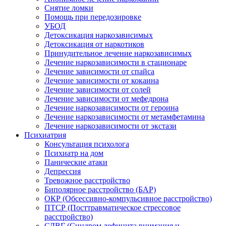
Снятие ломки
Помощь при передозировке
УБОД
Детоксикация наркозависимых
Детоксикация от наркотиков
Принудительное лечение наркозависимых
Лечение наркозависимости в стационаре
Лечение зависимости от спайса
Лечение зависимости от кокаина
Лечение зависимости от солей
Лечение зависимости от мефедрона
Лечение наркозависимости от героина
Лечение наркозависимости от метамфетамина
Лечение наркозависимости от экстази
Психиатрия
Консультация психолога
Психиатр на дом
Панические атаки
Депрессия
Тревожное расстройство
Биполярное расстройство (БАР)
ОКР (Обсессивно-компульсивное расстройство)
ПТСР (Посттравматическое стрессовое
расстройство)
СДВГ (Синдром дефицита внимания и