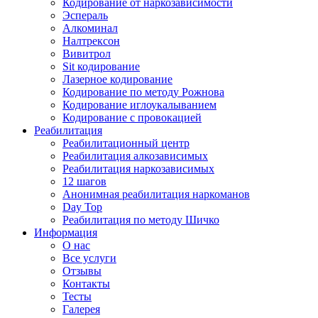
Кодирование от наркозависимости
Эспераль
Алкоминал
Налтрексон
Вивитрол
Sit кодирование
Лазерное кодирование
Кодирование по методу Рожнова
Кодирование иглоукалыванием
Кодирование с провокацией
Реабилитация
Реабилитационный центр
Реабилитация алкозависимых
Реабилитация наркозависимых
12 шагов
Анонимная реабилитация наркоманов
Day Top
Реабилитация по методу Шичко
Информация
О нас
Все услуги
Отзывы
Контакты
Тесты
Галерея