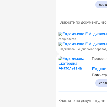
серт
Кликните по документу, чт
специалиста
Евдокимова Е.А. диплом о перепод
Проверил
Евдоки
Психиатр
серт
Кликните по документу, чт