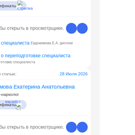
ификаты
обы открыть в просмотрщике.
Евдокимова Е.А. диплом
готовке специалиста
 статью:
28 Июля 2026
мова Екатерина Анатольевна
-нарколог
ификаты
обы открыть в просмотрщике.