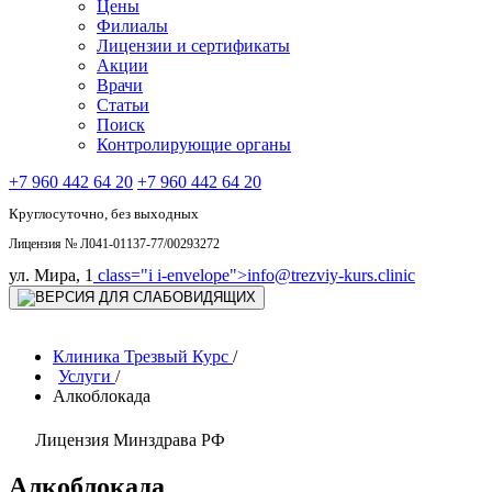
Цены
Филиалы
Лицензии и сертификаты
Акции
Врачи
Статьи
Поиск
Контролирующие органы
+7 960 442 64 20
+7 960 442 64 20
Круглосуточно, без выходных
Лицензия № Л041-01137-77/00293272
ул. Мира, 1
class="i i-envelope">
info@trezviy-kurs.clinic
Клиника Трезвый Курс
/
Услуги
/
Алкоблокада
Лицензия Минздрава РФ
Алкоблокада