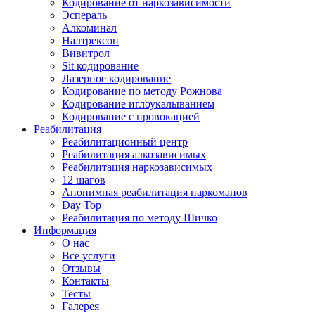
Кодирование от наркозависимости
Эспераль
Алкоминал
Налтрексон
Вивитрол
Sit кодирование
Лазерное кодирование
Кодирование по методу Рожнова
Кодирование иглоукалыванием
Кодирование с провокацией
Реабилитация
Реабилитационный центр
Реабилитация алкозависимых
Реабилитация наркозависимых
12 шагов
Анонимная реабилитация наркоманов
Day Top
Реабилитация по методу Шичко
Информация
О нас
Все услуги
Отзывы
Контакты
Тесты
Галерея