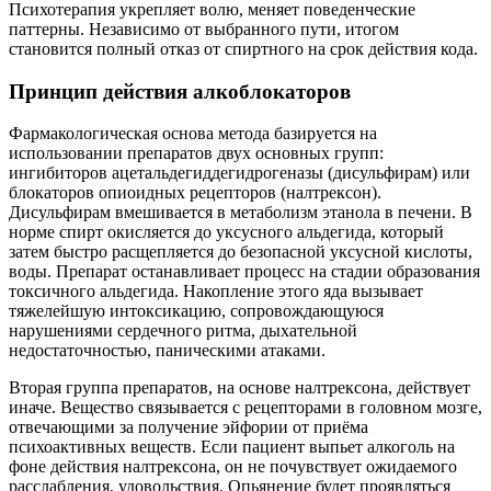
Психотерапия укрепляет волю, меняет поведенческие
паттерны. Независимо от выбранного пути, итогом
становится полный отказ от спиртного на срок действия кода.
Принцип действия алкоблокаторов
Фармакологическая основа метода базируется на
использовании препаратов двух основных групп:
ингибиторов ацетальдегиддегидрогеназы (дисульфирам) или
блокаторов опиоидных рецепторов (налтрексон).
Дисульфирам вмешивается в метаболизм этанола в печени. В
норме спирт окисляется до уксусного альдегида, который
затем быстро расщепляется до безопасной уксусной кислоты,
воды. Препарат останавливает процесс на стадии образования
токсичного альдегида. Накопление этого яда вызывает
тяжелейшую интоксикацию, сопровождающуюся
нарушениями сердечного ритма, дыхательной
недостаточностью, паническими атаками.
Вторая группа препаратов, на основе налтрексона, действует
иначе. Вещество связывается с рецепторами в головном мозге,
отвечающими за получение эйфории от приёма
психоактивных веществ. Если пациент выпьет алкоголь на
фоне действия налтрексона, он не почувствует ожидаемого
расслабления, удовольствия. Опьянение будет проявляться