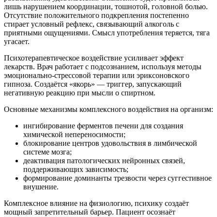
лишь нарушением координации, тошнотой, головной болью.
Отсутствие положительного подкрепления постепенно
стирает условный рефлекс, связывающий алкоголь с
приятными ощущениями. Смысл употребления теряется, тяга
угасает.
Психотерапевтическое воздействие усиливает эффект
лекарств. Врач работает с подсознанием, используя методы
эмоционально-стрессовой терапии или эриксоновского
гипноза. Создаётся «якорь» — триггер, запускающий
негативную реакцию при мысли о спиртном.
Основные механизмы комплексного воздействия на организм:
ингибирование ферментов печени для создания
химической непереносимости;
блокирование центров удовольствия в лимбической
системе мозга;
деактивация патологических нейронных связей,
поддерживающих зависимость;
формирование доминанты трезвости через суггестивное
внушение.
Комплексное влияние на физиологию, психику создаёт
мощный запретительный барьер. Пациент осознаёт