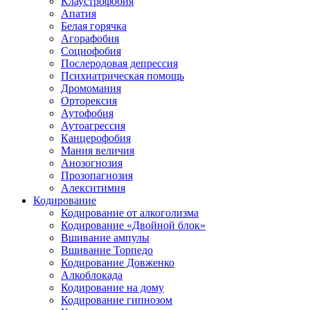
Клаустрофобия
Апатия
Белая горячка
Агорафобия
Социофобия
Послеродовая депрессия
Психиатрическая помощь
Дромомания
Орторексия
Аутофобия
Аутоагрессия
Канцерофобия
Мания величия
Анозогнозия
Прозопагнозия
Алекситимия
Кодирование
Кодирование от алкоголизма
Кодирование «Двойной блок»
Вшивание ампулы
Вшивание Торпедо
Кодирование Довженко
Алкоблокада
Кодирование на дому
Кодирование гипнозом