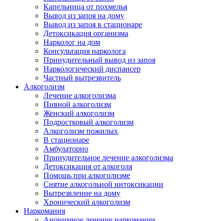
Капельница от похмелья
Вывод из запоя на дому
Вывод из запоя в стационаре
Детоксикация организма
Нарколог на дом
Консультация нарколога
Принудительный вывод из запоя
Наркологический диспансер
Частный вытрезвитель
Алкоголизм
Лечение алкоголизма
Пивной алкоголизм
Женский алкоголизм
Подростковый алкоголизм
Алкоголизм пожилых
В стационаре
Амбулаторно
Принудительное лечение алкоголизма
Детоксикация от алкоголя
Помощь при алкоголизме
Снятие алкогольной интоксикации
Вытрезвление на дому
Хронический алкоголизм
Наркомания
Анонимное лечение наркомании