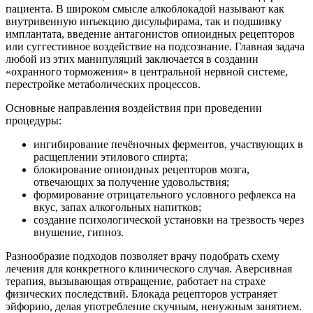
пациента. В широком смысле алкоблокадой называют как
внутривенную инъекцию дисульфирама, так и подшивку
имплантата, введение антагонистов опиоидных рецепторов
или суггестивное воздействие на подсознание. Главная задача
любой из этих манипуляций заключается в создании
«охранного торможения» в центральной нервной системе,
перестройке метаболических процессов.
Основные направления воздействия при проведении
процедуры:
ингибирование печёночных ферментов, участвующих в
расщеплении этилового спирта;
блокирование опиоидных рецепторов мозга,
отвечающих за получение удовольствия;
формирование отрицательного условного рефлекса на
вкус, запах алкогольных напитков;
создание психологической установки на трезвость через
внушение, гипноз.
Разнообразие подходов позволяет врачу подобрать схему
лечения для конкретного клинического случая. Аверсивная
терапия, вызывающая отвращение, работает на страхе
физических последствий. Блокада рецепторов устраняет
эйфорию, делая употребление скучным, ненужным занятием.