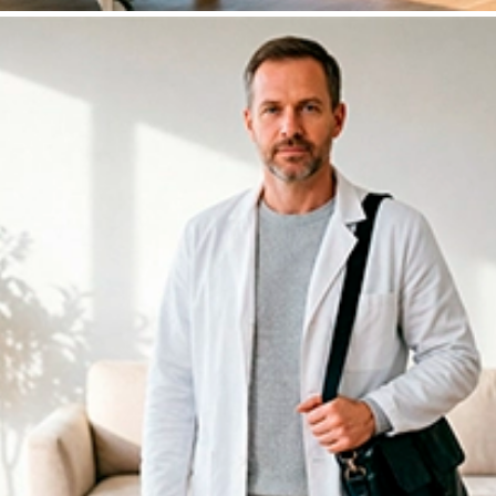
Скидка на полный курс!
При оплате полного курса лечения (стационар +
реабилитация + психотерапия) единым платежом —
скидка
20
%
на весь чек.
Оставить заявку