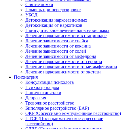
Снятие ломки
Помощь при передозировке
УБОД
Детоксикация наркозависимых
Детоксикация от наркотиков
Принудительное лечение наркозависимых
Лечение наркозависимости в стационаре
Лечение зависимости от спайса
Лечение зависимости от кокаина
Лечение зависимости от солей
Лечение зависимости от мефедрона
Лечение наркозависимости от героина
Лечение наркозависимости от метамфетамина
Лечение наркозависимости от экстази
Психиатрия
Консультация психолога
Психиатр на дом
Панические атаки
Депрессия
Тревожное расстройство
Биполярное расстройство (БАР)
ОКР (Обсессивно-компульсивное расстройство)
ПТСР (Посттравматическое стрессовое
расстройство)
СДВГ (Синдром дефицита внимания и