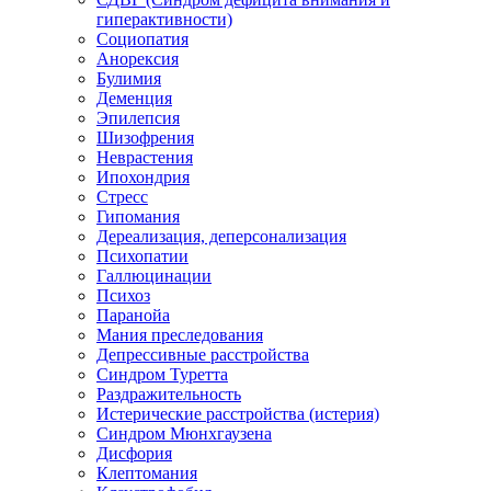
гиперактивности)
Социопатия
Анорексия
Булимия
Деменция
Эпилепсия
Шизофрения
Неврастения
Ипохондрия
Стресс
Гипомания
Дереализация, деперсонализация
Психопатии
Галлюцинации
Психоз
Паранойа
Мания преследования
Депрессивные расстройства
Синдром Туретта
Раздражительность
Истерические расстройства (истерия)
Синдром Мюнхгаузена
Дисфория
Клептомания