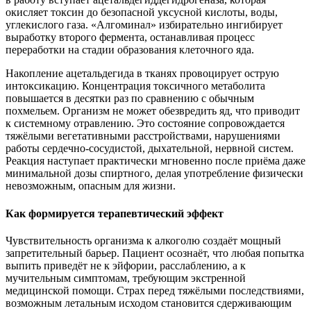
окисляет токсин до безопасной уксусной кислоты, воды,
углекислого газа. «Алгоминал» избирательно ингибирует
выработку второго фермента, останавливая процесс
переработки на стадии образования клеточного яда.
Накопление ацетальдегида в тканях провоцирует острую
интоксикацию. Концентрация токсичного метаболита
повышается в десятки раз по сравнению с обычным
похмельем. Организм не может обезвредить яд, что приводит
к системному отравлению. Это состояние сопровождается
тяжёлыми вегетативными расстройствами, нарушениями
работы сердечно-сосудистой, дыхательной, нервной систем.
Реакция наступает практически мгновенно после приёма даже
минимальной дозы спиртного, делая употребление физически
невозможным, опасным для жизни.
Как формируется терапевтический эффект
Чувствительность организма к алкоголю создаёт мощный
запретительный барьер. Пациент осознаёт, что любая попытка
выпить приведёт не к эйфории, расслаблению, а к
мучительным симптомам, требующим экстренной
медицинской помощи. Страх перед тяжёлыми последствиями,
возможным летальным исходом становится сдерживающим