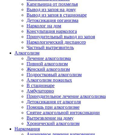
Капельница от похмелья
Вывод из запоя на дому
Вывод из запоя в стационаре
Детоксикация организма
Нарколог на дом
Консультация нарколога
Принудительный вывод из запоя
Наркологический диспансер
Частный вытрезвитель
Алкоголизм
Лечение алкоголизма
Пивной алкоголизм
Женский алкоголизм
Подростковый алкоголизм
Алкоголизм пожилых
В стационаре
Амбулаторно
Принудительное лечение алкоголизма
Детоксикация от алкоголя
Помощь при алкоголизме
Снятие алкогольной интоксикации
Вытрезвление на дому
Хронический алкоголизм
Наркомания
Анонимное лечение наркомании