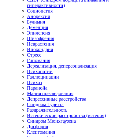
гиперактивности)
Социопатия
Анорексия
Булимия
Деменция
Эпилепсия
Шизофрения
Неврастения
Ипохондрия
Стресс
Гипомания
Дереализация, деперсонализация
Психопатии
Галлюцинации
Психоз
Паранойа
Мания преследования
Депрессивные расстройства
Синдром Туретта
Раздражительность
Истерические расстройства (истерия)
Синдром Мюнхгаузена
Дисфория
Клептомания