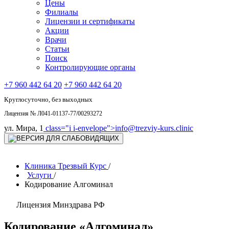
Цены
Филиалы
Лицензии и сертификаты
Акции
Врачи
Статьи
Поиск
Контролирующие органы
+7 960 442 64 20
+7 960 442 64 20
Круглосуточно, без выходных
Лицензия № Л041-01137-77/00293272
ул. Мира, 1
class="i i-envelope">
info@trezviy-kurs.clinic
Клиника Трезвый Курс
/
Услуги
/
Кодирование Алгоминал
Лицензия Минздрава РФ
Кодирование «Алгоминал»