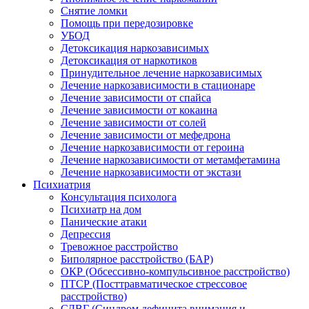
Снятие ломки
Помощь при передозировке
УБОД
Детоксикация наркозависимых
Детоксикация от наркотиков
Принудительное лечение наркозависимых
Лечение наркозависимости в стационаре
Лечение зависимости от спайса
Лечение зависимости от кокаина
Лечение зависимости от солей
Лечение зависимости от мефедрона
Лечение наркозависимости от героина
Лечение наркозависимости от метамфетамина
Лечение наркозависимости от экстази
Психиатрия
Консультация психолога
Психиатр на дом
Панические атаки
Депрессия
Тревожное расстройство
Биполярное расстройство (БАР)
ОКР (Обсессивно-компульсивное расстройство)
ПТСР (Посттравматическое стрессовое
расстройство)
СДВГ (Синдром дефицита внимания и