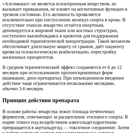
«Алгоминал» не является психотропным веществом, не
вызывает привыкания, не влияет на когнитивные функции в
трезвом состоянии. Его активность проявляется
исключительно при поступлении молекул спирта в кровь. В
отсутствие этанола лекарство остаётся инертным,
депонируется в жировой ткани или костных структурах,
постепенно высвобождаясь в кровоток для поддержания
необходимой терапевтической концентрации. Такой механизм
обеспечивает длительную защиту от срывов, даёт пациенту
время на психологическую реабилитацию, перестройку
жизненных приоритетов.
В среднем терапевтический эффект сохраняется от 6 до 12
месяцев при использовании пролонгированных форм
(вшивание, депо-препараты). При инъекционном введении
действие чаще ограничивается несколькими месяцами,
обычно 3-6 месяцев.
Принцип действия препарата
В основе работы лекарства лежит блокада печёночных
ферментов, отвечающих за расщепление этилового спирта. В
норме этанол под воздействием алкогольдегидрогеназы
превращается в ацетальдегид — токсичное соединение. Затем
в работу вступает ацетальдегиддегидрогеназа, которая