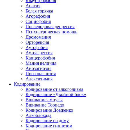
Клаустрофобия
Апатия
Белая горячка
Агорафобия
Социофобия
Послеродовая депрессия
Психиатрическая помощь
Дромомания
Орторексия
Аутофобия
Аутоагрессия
Канцерофобия
Мания величия
Анозогнозия
Прозопагнозия
Алекситимия
Кодирование
Кодирование от алкоголизма
Кодирование «Двойной блок»
Вшивание ампулы
Вшивание Торпедо
Кодирование Довженко
Алкоблокада
Кодирование на дому
Кодирование гипнозом