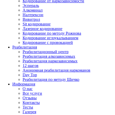
Кодирование от наркозависимости
Эспераль
Алкоминал
Налтрексон
Вивитрол
Sit кодирование
Лазерное кодирование
Кодирование по методу Рожнова
Кодирование иглоукалыванием
Кодирование с провокацией
Реабилитация
Реабилитационный центр
Реабилитация алкозависимых
Реабилитация наркозависимых
12 шагов
Анонимная реабилитация наркоманов
Day Top
Реабилитация по методу Шичко
Информация
О нас
Все услуги
Отзывы
Контакты
Тесты
Галерея